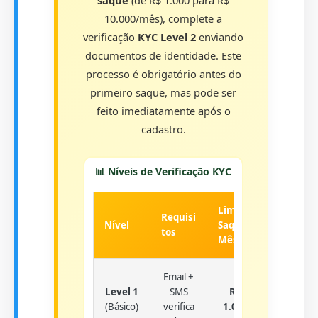
saque
(de R$ 1.000 para R$
10.000/mês), complete a
verificação
KYC Level 2
enviando
documentos de identidade. Este
processo é obrigatório antes do
primeiro saque, mas pode ser
feito imediatamente após o
cadastro.
📊 Níveis de Verificação KYC
Limite
Tempo
Requisi
Nível
Saque/
Aprova
tos
Mês
ção
Email +
Level 1
SMS
R$
Instant
(Básico)
verifica
1.000
âneo