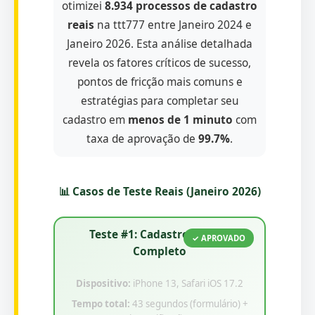
otimizei
8.934 processos de cadastro
reais
na ttt777 entre Janeiro 2024 e
Janeiro 2026. Esta análise detalhada
revela os fatores críticos de sucesso,
pontos de fricção mais comuns e
estratégias para completar seu
cadastro em
menos de 1 minuto
com
taxa de aprovação de
99.7%
.
📊 Casos de Teste Reais (Janeiro 2026)
Teste #1: Cadastro Mobile
✓ APROVADO
Completo
Dispositivo:
iPhone 13, Safari iOS 17.2
Tempo total:
43 segundos (formulário) +