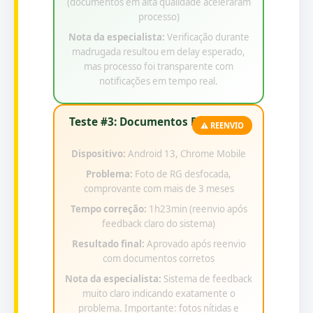
(documentos em alta qualidade aceleraram
processo)
Nota da especialista:
Verificação durante
madrugada resultou em delay esperado,
mas processo foi transparente com
notificações em tempo real.
Teste #3: Documentos Rejeitados
⚠️ REENVIO
Dispositivo:
Android 13, Chrome Mobile
Problema:
Foto de RG desfocada,
comprovante com mais de 3 meses
Tempo correção:
1h23min (reenvio após
feedback claro do sistema)
Resultado final:
Aprovado após reenvio
com documentos corretos
Nota da especialista:
Sistema de feedback
muito claro indicando exatamente o
problema. Importante: fotos nítidas e