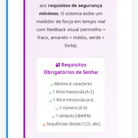
aos
requisitos de segurança
mínimos
. O sistema exibe um
medidor de força em tempo real
com feedback visual (vermelho =
fraco, amarelo = médio, verde =
forte).
🔐 Requisitos
Obrigatórios de Senha:
✓
Mínimo 8 caracteres
✓
1 letra maiúscula (A-Z)
✓
1 letra minúscula (a-z)
✓
1 número (0-9)
✓
1 símbolo (!@#$%)
✗
Sequências óbvias (123, abc)