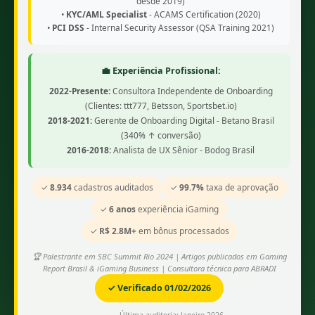
desde 2019)
•
KYC/AML Specialist
- ACAMS Certification (2020)
•
PCI DSS
- Internal Security Assessor (QSA Training 2021)
💼 Experiência Profissional:
2022-Presente:
Consultora Independente de Onboarding
(Clientes: ttt777, Betsson, Sportsbet.io)
2018-2021:
Gerente de Onboarding Digital - Betano Brasil
(340% ↑ conversão)
2016-2018:
Analista de UX Sênior - Bodog Brasil
✓
8.934
cadastros auditados
✓
99.7%
taxa de aprovação
✓
6 anos
experiência iGaming
✓
R$ 2.8M+
em bônus processados
🏆 Palestrante em SBC Summit Rio 2024 | Artigos publicados em Gaming
Report Brasil & iGaming Business | Consultora técnica para ABRADI
✓ Verificado 01/02/2026