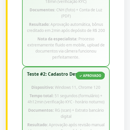
18min (verificação KYC)
Documentos:
CNH (foto) + Conta de Luz
(PDF)
Resultado:
Aprovação automática, bônus
creditado em 2min após depósito de R$ 200
Nota da especialista:
Processo
extremamente fluido em mobile, upload de
documentos via câmera funcionou
perfeitamente.
Teste #2: Cadastro Desktop Rápido
✓ APROVADO
Dispositivo:
Windows 11, Chrome 120
Tempo total:
51 segundos (formulário) +
4h12min (verificação KYC - horário noturno)
Documentos:
RG (scan) + Extrato bancário
digital
Resultado:
Aprovação após revisão manual