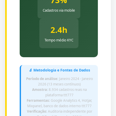
73%
Cadastros via mobile
2.4h
Tempo médio KYC
🔬 Metodologia e Fontes de Dados
Período de análise:
Janeiro 2024 - Janeiro
2026 (13 meses contínuos)
Amostra:
8.934 cadastros reais na
plataforma ttt777
Ferramentas:
Google Analytics 4, Hotjar,
Mixpanel, banco de dados interno ttt777
Verificação:
Auditoria independente por