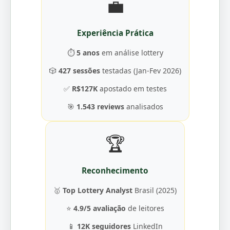
💼
Experiência Prática
⏱️
5 anos
em análise lottery
🎲
427 sessões
testadas (Jan-Fev 2026)
✅
R$127K
apostado em testes
🎯
1.543 reviews
analisados
🏆
Reconhecimento
🥇
Top Lottery Analyst
Brasil (2025)
⭐
4.9/5 avaliação
de leitores
📱
12K seguidores
LinkedIn