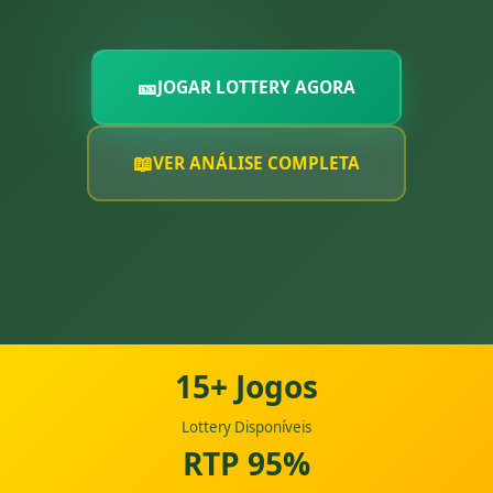
🎫
JOGAR LOTTERY AGORA
📖
VER ANÁLISE COMPLETA
15+ Jogos
Lottery Disponíveis
RTP 95%