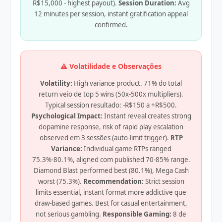
R$15,000 - highest payout).
Session Duration:
Avg
12 minutes per session, instant gratification appeal
confirmed.
⚠️ Volatilidade e Observações
Volatility:
High variance product. 71% do total
return veio de top 5 wins (50x-500x multipliers).
Typical session resultado: -R$150 a +R$500.
Psychological Impact:
Instant reveal creates strong
dopamine response, risk of rapid play escalation
observed em 3 sessões (auto-limit trigger).
RTP
Variance:
Individual game RTPs ranged
75.3%-80.1%, aligned com published 70-85% range.
Diamond Blast performed best (80.1%), Mega Cash
worst (75.3%).
Recommendation:
Strict session
limits essential, instant format more addictive que
draw-based games. Best for casual entertainment,
not serious gambling.
Responsible Gaming:
8 de