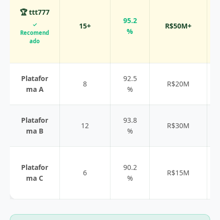
🏆 ttt777
95.2
✓
15+
R$50M+
%
Recomend
ado
Platafor
92.5
8
R$20M
ma A
%
Platafor
93.8
12
R$30M
ma B
%
Platafor
90.2
6
R$15M
ma C
%