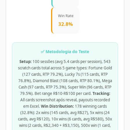
Win Rate
32.8%
✅ Metodologia do Teste
Setup:
100 sessões (avg 5.4 cards per session), 543
scratch cards total across 5 game types: Fortune Gold
(127 cards, RTP 79.2%), Lucky 7s (115 cards, RTP
76.8%), Diamond Blast (108 cards, RTP 80.1%), Mega
Cash (97 cards, RTP 75.3%), Super Win (96 cards, RTP
79.5%). Bet range R$10-R$100 per card.
Tracking:
All cards screenshot após reveal, payouts recorded
em Excel.
Win Distribution:
178 winning cards
(32.8%): 2x wins (145 cards, avg R$27), 5x wins (24
cards, avg R$120), 10x wins (6 cards, avg R$580), 50x
wins (2 cards, R$2,340 + R$3,150), 500x win (1 card,