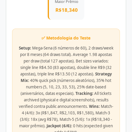
Maior Prêmio
R$18,340
✅ Metodologia do Teste
Setup:
Mega-Sena (6 números de 60), 2 draws/week
por 8 meses (64 draws total). Average 1.98 apostas
per draw (total 127 apostas). Bet sizes variados:
single line R$4.50 (83 apostas), double line R$9 (32
apostas), triple line R$13.50 (12 apostas).
Strategy
Mix:
40% quick pick (números aleatórios), 35% hot
numbers (5, 10, 23, 33, 53), 25% date-based
(aniversários, datas especiais).
Tracking:
All tickets
archived (physical e digital screenshots), results
verified contra public announcements.
Wins:
Match-
4 (4/6): 3x (R$1,847, R$2,103, R$1,580), Match-3
(3/6): 18x (avg R$78), Match-5 (5/6): 1x (R$18,340 -
maior prêmio).
Jackpot (6/6):
0 hits (expected given