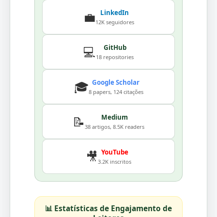
LinkedIn
💼
12K seguidores
GitHub
💻
18 repositories
Google Scholar
🎓
8 papers, 124 citações
Medium
📝
38 artigos, 8.5K readers
YouTube
🎥
3.2K inscritos
📊 Estatísticas de Engajamento de