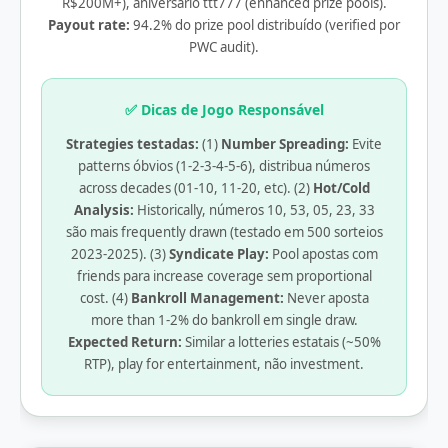
R$200M+), aniversário ttt777 (enhanced prize pools).
Payout rate:
94.2% do prize pool distribuído (verified por
PWC audit).
✅ Dicas de Jogo Responsável
Strategies testadas:
(1)
Number Spreading:
Evite
patterns óbvios (1-2-3-4-5-6), distribua números
across decades (01-10, 11-20, etc). (2)
Hot/Cold
Analysis:
Historically, números 10, 53, 05, 23, 33
são mais frequently drawn (testado em 500 sorteios
2023-2025). (3)
Syndicate Play:
Pool apostas com
friends para increase coverage sem proportional
cost. (4)
Bankroll Management:
Never aposta
more than 1-2% do bankroll em single draw.
Expected Return:
Similar a lotteries estatais (~50%
RTP), play for entertainment, não investment.