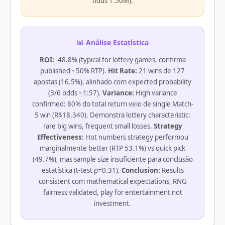
odds 1:50M).
📊 Análise Estatística
ROI:
-48.8% (typical for lottery games, confirma
published ~50% RTP).
Hit Rate:
21 wins de 127
apostas (16.5%), alinhado com expected probability
(3/6 odds ~1:57).
Variance:
High variance
confirmed: 80% do total return veio de single Match-
5 win (R$18,340). Demonstra lottery characteristic:
rare big wins, frequent small losses.
Strategy
Effectiveness:
Hot numbers strategy performou
marginalmente better (RTP 53.1%) vs quick pick
(49.7%), mas sample size insuficiente para conclusão
estatística (t-test p=0.31).
Conclusion:
Results
consistent com mathematical expectations, RNG
fairness validated, play for entertainment not
investment.