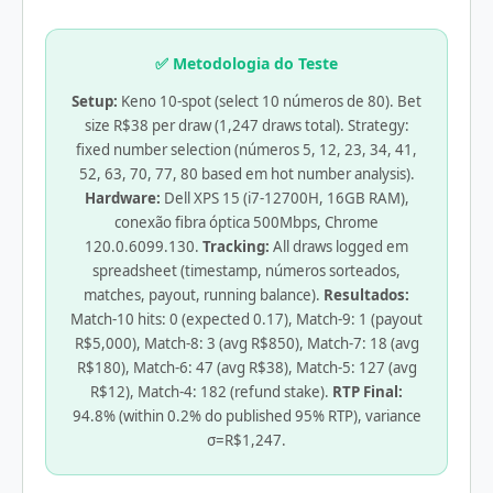
✅ Metodologia do Teste
Setup:
Keno 10-spot (select 10 números de 80). Bet
size R$38 per draw (1,247 draws total). Strategy:
fixed number selection (números 5, 12, 23, 34, 41,
52, 63, 70, 77, 80 based em hot number analysis).
Hardware:
Dell XPS 15 (i7-12700H, 16GB RAM),
conexão fibra óptica 500Mbps, Chrome
120.0.6099.130.
Tracking:
All draws logged em
spreadsheet (timestamp, números sorteados,
matches, payout, running balance).
Resultados:
Match-10 hits: 0 (expected 0.17), Match-9: 1 (payout
R$5,000), Match-8: 3 (avg R$850), Match-7: 18 (avg
R$180), Match-6: 47 (avg R$38), Match-5: 127 (avg
R$12), Match-4: 182 (refund stake).
RTP Final:
94.8% (within 0.2% do published 95% RTP), variance
σ=R$1,247.