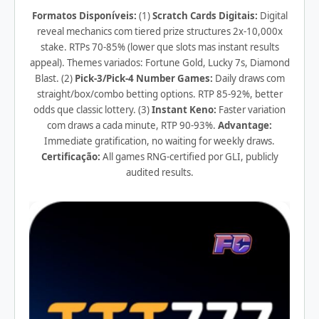
Formatos Disponíveis:
(1)
Scratch Cards Digitais:
Digital
reveal mechanics com tiered prize structures 2x-10,000x
stake. RTPs 70-85% (lower que slots mas instant results
appeal). Themes variados: Fortune Gold, Lucky 7s, Diamond
Blast. (2)
Pick-3/Pick-4 Number Games:
Daily draws com
straight/box/combo betting options. RTP 85-92%, better
odds que classic lottery. (3)
Instant Keno:
Faster variation
com draws a cada minute, RTP 90-93%.
Advantage:
Immediate gratification, no waiting for weekly draws.
Certificação:
All games RNG-certified por GLI, publicly
audited results.