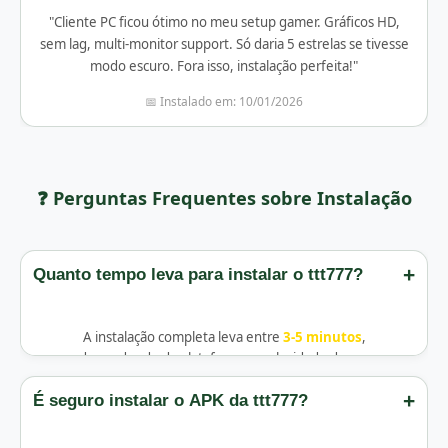
"Cliente PC ficou ótimo no meu setup gamer. Gráficos HD,
sem lag, multi-monitor support. Só daria 5 estrelas se tivesse
modo escuro. Fora isso, instalação perfeita!"
📅 Instalado em: 10/01/2026
❓ Perguntas Frequentes sobre Instalação
+
Quanto tempo leva para instalar o ttt777?
A instalação completa leva entre
3-5 minutos
,
dependendo da plataforma e velocidade da sua
conexão:
+
É seguro instalar o APK da ttt777?
Android:
Download 1min +