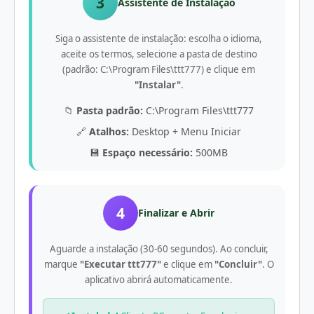
3
Assistente de Instalação
Siga o assistente de instalação: escolha o idioma,
aceite os termos, selecione a pasta de destino
(padrão: C:\Program Files\ttt777) e clique em
"Instalar"
.
📁
Pasta padrão:
C:\Program Files\ttt777
🔗
Atalhos:
Desktop + Menu Iniciar
💾
Espaço necessário:
500MB
4
Finalizar e Abrir
Aguarde a instalação (30-60 segundos). Ao concluir,
marque
"Executar ttt777"
e clique em
"Concluir"
. O
aplicativo abrirá automaticamente.