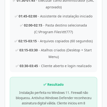
✅
01:30-01:45
- Executar como administrador (UAC
aprovado)
✅
01:45-02:00
- Assistente de instalação iniciado
✅
02:00-02:15
- Pasta destino selecionada
(C:\Program Files\ttt777)
✅
02:15-03:15
- Arquivos copiados (60 segundos)
✅
03:15-03:30
- Atalhos criados (Desktop + Start
Menu)
✅
03:30-03:45
- Cliente aberto e login realizado
✅ Resultado
Instalação perfeita no Windows 11. Firewall não
bloqueou. Antivírus Windows Defender reconheceu
assinatura digital válida. Cliente iniciou em 8