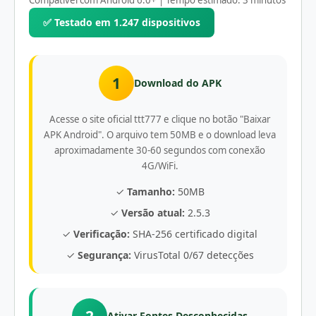
Compatível com Android 6.0+ | Tempo estimado: 3 minutos
✅ Testado em 1.247 dispositivos
1
Download do APK
Acesse o site oficial ttt777 e clique no botão "Baixar
APK Android". O arquivo tem 50MB e o download leva
aproximadamente 30-60 segundos com conexão
4G/WiFi.
✓
Tamanho:
50MB
✓
Versão atual:
2.5.3
✓
Verificação:
SHA-256 certificado digital
✓
Segurança:
VirusTotal 0/67 detecções
2
Ativar Fontes Desconhecidas